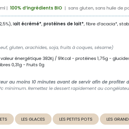
 ml |
100% d’ingrédients BIO
| sans gluten, sans huile de 
2,5%), l
ait écrémé*
,
protéines de lait*
, fibre d’acacia*, st
 oeuf, gluten, arachides, soja, fruits à coques, sésame)
valeur énergétique 382Kj / 91Kcal - protéines 1,75g - glucides
ibres 0,31g - Fruits 0g
teur au moins 10 minutes avant de servir afin de profiter d
8°c minimum. Remettez le dessert rapidement au congélateur
BETS
LES GLACES
LES PETITS POTS
LES GRAND