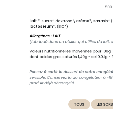
500
Lait *
, sucre*, dextrose*
, crème*,
sarrasin* (
lactosérum
*
.
(BIO*)
Allergènes : LAIT
(fabriqué dans un atelier qui utilise du lait,
Valeurs nutritionnelles moyennes pour 100g : 
dont acides gras saturés 1,49g - sel 0,0,1g - f
Pensez à sortir le dessert de votre congéla
sensible. Conservez la au congélateur à -1
produit déjà décongelé.
TOUS
LES SOR