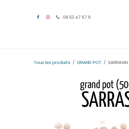
Se rendre au contenu
09 53 47 67 6
Tous les produits
GRAND POT
SARRASIN 