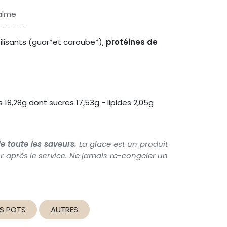
palme
abilisants (guar*et caroube*),
protéines de
 18,28g dont sucres 17,53g - lipides 2,05g
e toute les saveurs.
La glace est un produit
 après le service. Ne jamais re-congeler un
S POTS
AUTRES