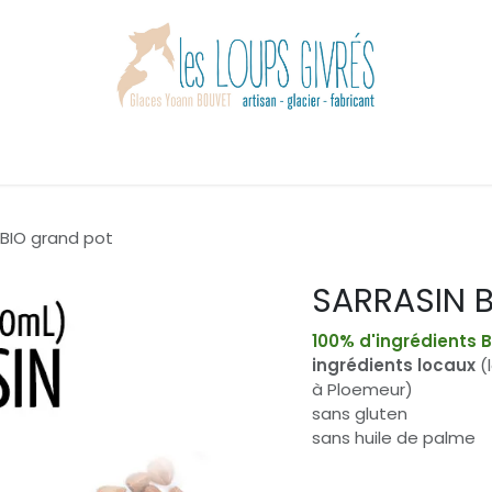
Accueil
Boutique
Les loups givrés
Actualités
Contact
BIO grand pot
SARRASIN B
100% d'ingrédients 
ingrédients locaux
(l
à Ploemeur)
sans gluten
sans huile de palme