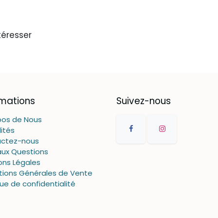
téresser
rmations
Suivez-nous
pos de Nous
ités
ctez-nous
aux Questions
ons Légales
tions Générales de Vente
que de confidentialité