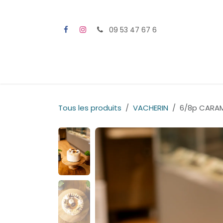
Se rendre au contenu
09 53 47 67 6
Tous les produits
VACHERIN
6/8p CARAM