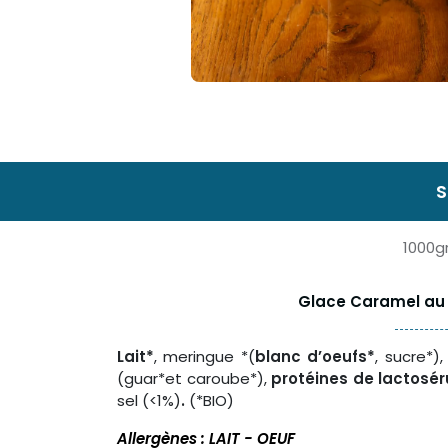
S
1000g
Glace Caramel au b
Lait*
, meringue *(
blanc d’oeufs*
, sucre*),
(guar*et caroube*),
protéines de lactosé
sel (<1%)
.
(*BIO)
Allergènes : LAIT - OEUF