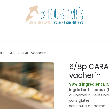
Accueil
Boutique
Les loups givrés
Actualités
Contact
EL - CHOCO LAIT vacherin
6/8p CARA
vacherin
98% d'ingrédient BI
ingrédients locaux
(l
à Ploemeur, Oeufs bio 
sans gluten
sans huile de palme