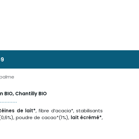
69
 palme
 BIO, Chantilly BIO
téines de lait*
, fibre d’acacia*, stabilisants
(0,6%), poudre de cacao*(1%),
lait écrémé*
,