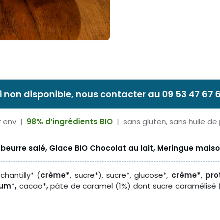
i non disponible, nous contacter au 09 53 47 67 
r env |
98% d’ingrédients BIO
| sans gluten, sans huile de
eurre salé, Glace BIO Chocolat au lait, Meringue maison
 chantilly* (
crème*
, sucre*), sucre*, glucose*,
crème*
,
pro
rum
*
,
cacao*
,
pâte de caramel (1%) dont sucre caramélisé 