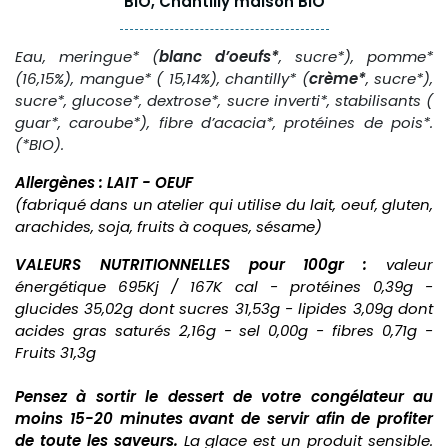
BIO, Chantilly maison BIO
Eau, meringue* (
blanc d’oeufs*
, sucre*), pomme*
(16,15%), mangue* ( 15,14%), chantilly* (
crème*
, sucre*),
sucre*, glucose*, dextrose*, sucre inverti*, stabilisants (
guar*, caroube*), fibre d’acacia*, protéines de pois*.
(*BIO).
Allergènes : LAIT - OEUF
(fabriqué dans un atelier qui utilise du lait, oeuf, gluten,
arachides, soja, fruits à coques, sésame)
VALEURS NUTRITIONNELLES pour 100gr :
valeur
énergétique 695Kj / 167K cal - protéines 0,39g -
glucides 35,02g dont sucres 31,53g - lipides 3,09g dont
acides gras saturés 2,16g - sel 0,00g - fibres 0,71g -
Fruits 31,3g
Pensez à sortir le dessert de votre congélateur au
moins 15-20 minutes avant de servir afin de profiter
de toute les saveurs.
La glace est un produit sensible.