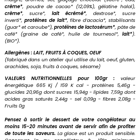
crème*
, poudre de cacao* (12,09%), gélatine halal),
crème*
, sucre*,
lait écrémé*
, dextrose*, sucre
inverti*,
protéines de lait*
, fibre d’acacia*, stabilisants
(guar* et caroube*),
protéines de lactosérum*
, pâte de
café* (graine de café*, huile de tournesol*,
lait*
).
(BIO*).
Allergènes : LAIT, FRUITS À COQUES, OEUF
(fabriqué dans un atelier qui utilise du lait, oeuf, gluten,
arachides, soja, fruits à coques, sésame)
VALEURS NUTRITIONNELLES pour 100gr :
valeur
énergétique 665 Kj / 159 K cal - protéines 5,46g -
glucides 20,96g dont sucres 15,94g - lipides 7,59g dont
acides gras saturés 2,44g - sel 0,09g - fibres 2,08g -
Fruits 0g
Pensez à sortir le dessert de votre congélateur au
moins 15-20 minutes avant de servir afin de profiter
de toute les saveurs.
La glace est un produit sensible.