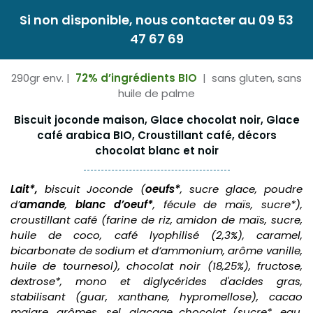
Si non disponible, nous contacter au 09 53
47 67 69
290gr env. |
72% d’ingrédients BIO
| sans gluten, sans
huile de palme
Biscuit joconde maison, Glace chocolat noir, Glace
café arabica BIO, Croustillant café, décors
chocolat blanc et noir
Lait*,
biscuit Joconde (
oeufs*
, sucre glace, poudre
d’
amande
,
blanc d’oeuf*
, fécule de maïs, sucre*),
croustillant café (farine de riz, amidon de maïs, sucre,
huile de coco, café lyophilisé (2,3%), caramel,
bicarbonate de sodium et d’ammonium, arôme vanille,
huile de tournesol), chocolat noir (18,25%), fructose,
dextrose*, mono et diglycérides d'acides gras,
stabilisant (guar, xanthane, hypromellose), cacao
maigre, arômes, sel, glaçage chocolat (sucre*, eau,